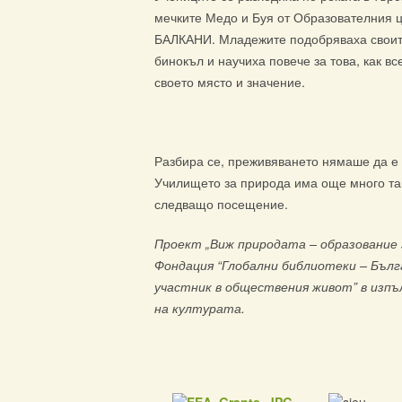
мечките Медо и Буя от Образователния 
БАЛКАНИ. Младежите подобряваха своите
бинокъл и научиха повече за това, как в
своето място и значение.
Разбира се, преживяването нямаше да е п
Училището за природа има още много та
следващо посещение.
Проект „Виж природата – образование 
Фондация “Глобални библиотеки – Бълг
участник в обществения живот” в изпъ
на културата.