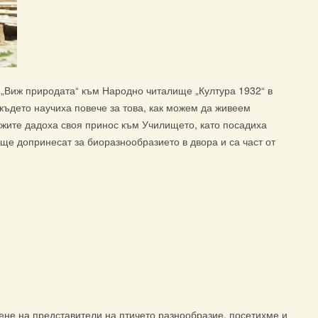
а „Виж природата“ към Народно читалище „Култура 1932“ в
където научиха повече за това, как можем да живеем
ежите дадоха своя принос към Училището, като посадиха
ще допринесат за биоразнообразието в двора и са част от
сене на представители на птичето разнообразие, посетихме и