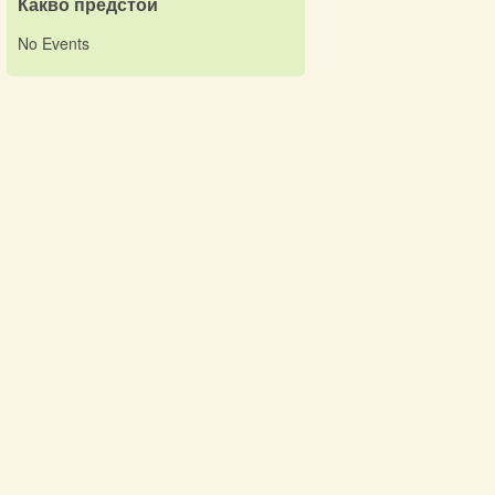
Какво предстои
No Events