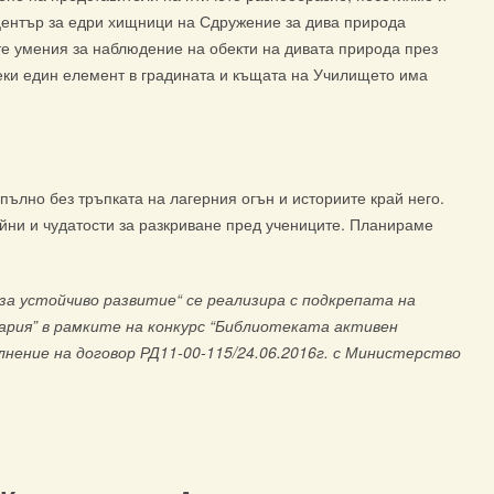
център за едри хищници на Сдружение за дива природа
 умения за наблюдение на обекти на дивата природа през
секи един елемент в градината и къщата на Училището има
ълно без тръпката на лагерния огън и историите край него.
йни и чудатости за разкриване пред учениците. Планираме
за устойчиво развитие“ се реализира с подкрепата на
ария” в рамките на конкурс “Библиотеката активен
лнение на договор РД11-00-115/24.06.2016г. с Министерство