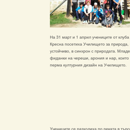
На 31 март и 1 април учениците от клуб
Кресна посетиха Училището за природа, 
устойчиво, в синхрон с природата. Млад
фиданки на череши, арония и нар, които 
перма културния дизайн на Училището.
Учениците се разходиха по реката в тър