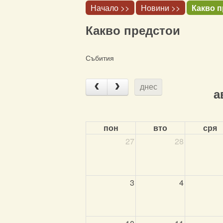
Начало >>
Новини >>
Какво 
Какво предстои
Събития
днес
а
пон
вто
сря
27
28
3
4