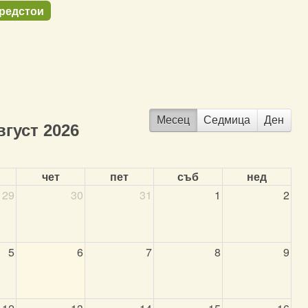
предстои
Месец
Седмица
Ден
вгуст 2026
чет
пет
съб
нед
29
30
31
1
2
5
6
7
8
9