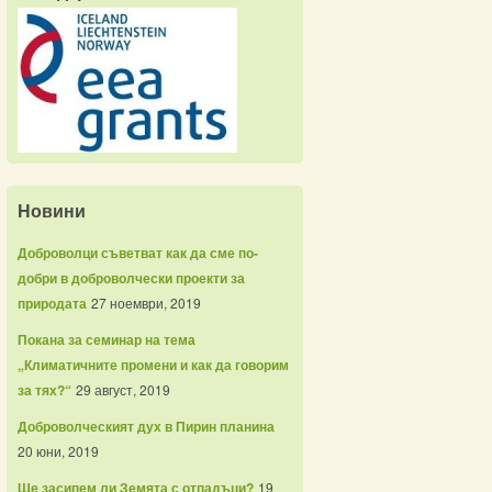
Новини
Доброволци съветват как да сме по-
добри в доброволчески проекти за
природата
27 ноември, 2019
Покана за семинар на тема
„Климатичните промени и как да говорим
за тях?“
29 август, 2019
Доброволческият дух в Пирин планина
20 юни, 2019
Ще засипем ли Земята с отпадъци?
19