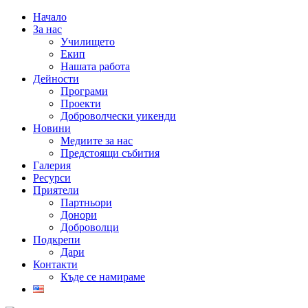
Начало
За нас
Училището
Екип
Нашата работа
Дейности
Програми
Проекти
Доброволчески уикенди
Новини
Медиите за нас
Предстоящи събития
Галерия
Ресурси
Приятели
Партньори
Донори
Доброволци
Подкрепи
Дари
Контакти
Къде се намираме