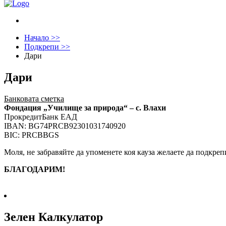
Начало >>
Подкрепи >>
Дари
Дари
Банковата сметка
Фондация „Училище за природа“ – с. Влахи
ПрокредитБанк ЕАД
IBAN:
BG74
PRCB
9230
1031
7409
20
BIC: PRCBBGS
Моля, не забравяйте да упоменете коя кауза желаете да подкреп
БЛАГОДАРИМ!
Зелен Калкулатор