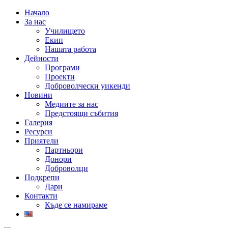
Начало
За нас
Училището
Екип
Нашата работа
Дейности
Програми
Проекти
Доброволчески уикенди
Новини
Медиите за нас
Предстоящи събития
Галерия
Ресурси
Приятели
Партньори
Донори
Доброволци
Подкрепи
Дари
Контакти
Къде се намираме