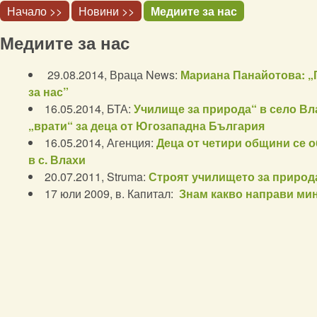
Начало >>
Новини >>
Медиите за нас
Медиите за нас
29.08.2014, Враца News:
Мариана Панайотова: „Г
за нас”
16.05.2014, БТА:
Училище за природа“ в село Вл
„врати“ за деца от Югозападна България
16.05.2014, Агенция:
Деца от четири общини се 
в с. Влахи
20.07.2011, Struma:
Строят училището за природа
17 юли 2009, в. Капитал:
Знам какво направи ми