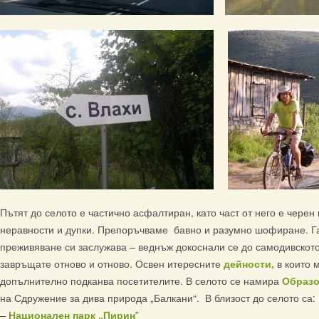
Пътят до селото е частично асфалтиран, като част от него е черен 
неравности и дупки. Препоръчваме бавно и разумно шофиране. Г
преживяване си заслужава – веднъж докоснали се до самодивскот
завръщате отново и отново. Освен итересните
дейности,
в които 
допълнително подканва посетителите. В селото се намира
Образо
на Сдружение за дива природа „Балкани“. В близост до селото са:
–
Национален парк „Пирин
”