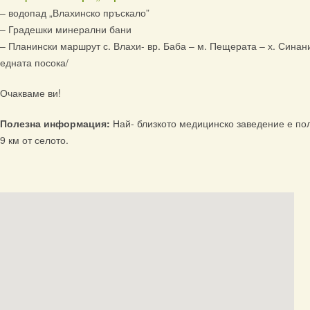
– водопад „Влахинско пръскало”
– Градешки минерални бани
– Планински маршрут с. Влахи- вр. Баба – м. Пещерата – х. Синан
едната посока/
Очакваме ви!
Полезна информация:
Най- близкото медицинско заведение е пол
9 км от селото.