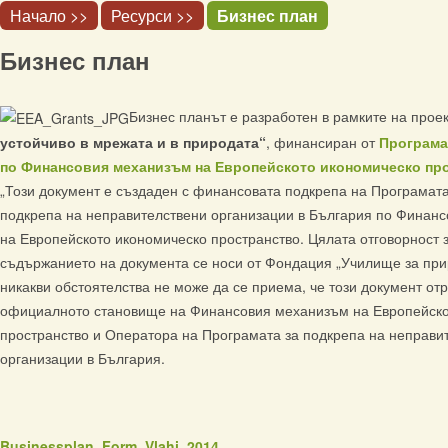
Начало >>
Ресурси >>
Бизнес план
Бизнес план
Бизнес планът е разработен в рамките на прое
устойчиво в мрежата и в природата“
, финансиран от
Програма
по Финансовия механизъм на Европейското икономическо прос
„Този документ е създаден с финансовата подкрепа на Програмата
подкрепа на неправителствени организации в България по Финан
на Европейското икономическо пространство. Цялата отговорност 
съдържанието на документа се носи от Фондация „Училище за при
никакви обстоятелства не може да се приема, че този документ от
официалното становище на Финансовия механизъм на Европейско
пространство и Оператора на Програмата за подкрепа на неправи
организации в България.
Businessplan_Form_Vlahi_2014